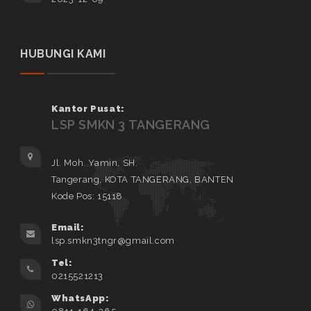
HUBUNGI KAMI
Kantor Pusat:
LSP SMKN 3 TANGERANG
Jl. Moh. Yamin, SH.
Tangerang, KOTA TANGERANG, BANTEN
Kode Pos: 15118
Email:
lsp.smkn3tngr@gmail.com
Tel:
0215521213
WhatsApp: