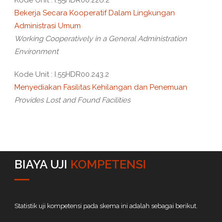
Kode Unit : I.55HDR00.226.2
Bekerja Secara Kooperatif Dalam Lingkungan
Administrasi Umum
Working Cooperatively in a General Administration
Environment
Kode Unit : I.55HDR00.243.2
Menyediakan Fasilitas Kehilangan dan Penemuan
Provides Lost and Found Facilities
BIAYA UJI
KOMPETENSI
Statistik uji kompetensi pada skema ini adalah sebagai berikut.