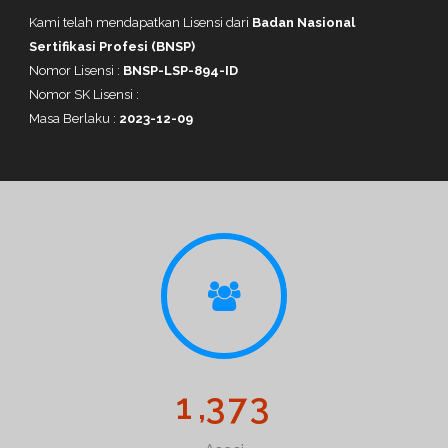
Kami telah mendapatkan Lisensi dari
Badan Nasional
Sertifikasi Profesi (BNSP)
Nomor Lisensi :
BNSP-LSP-894-ID
Nomor SK Lisensi :
Masa Berlaku :
2023-12-09
1
,
3
7
3